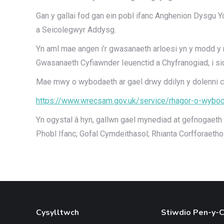
Gan y gallai fod gan ein pobl ifanc Anghenion Dysgu
a Seicolegwyr Addysg.
Yn aml mae angen i’r gwasanaeth arloesi yn y modd y m
Gwasanaeth Cyfiawnder Ieuenctid a Chyfranogiad; i sic
Mae mwy o wybodaeth ar gael drwy ddilyn y dolenni cy
https://www.wrecsam.gov.uk/service/rhagor-o-wybo
Yn ogystal â hyn, gallwn gael mynediad at gefnogaet
Phobl Ifanc; Gofal Cymdeithasol; Rhianta Corfforaetho
Cysylltwch
Stiwdio Pen-y-