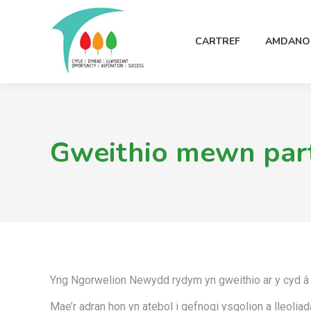
CARTREF
AMDANO
Gweithio mewn par
Yng Ngorwelion Newydd rydym yn gweithio ar y cyd â 
Mae’r adran hon yn atebol i gefnogi ysgolion a lleoliada