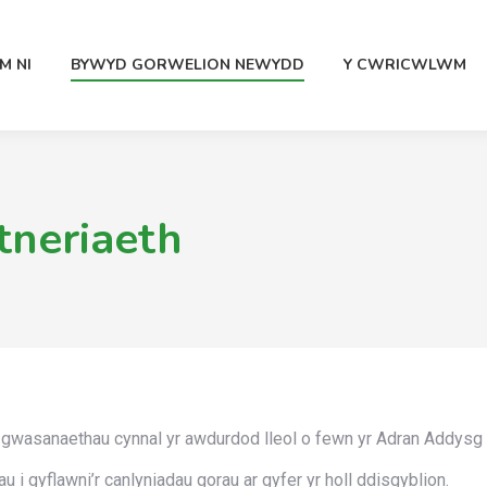
M NI
BYWYD GORWELION NEWYDD
Y CWRICWLWM
tneriaeth
gwasanaethau cynnal yr awdurdod lleol o fewn yr Adran Addysg 
u i gyflawni’r canlyniadau gorau ar gyfer yr holl ddisgyblion.