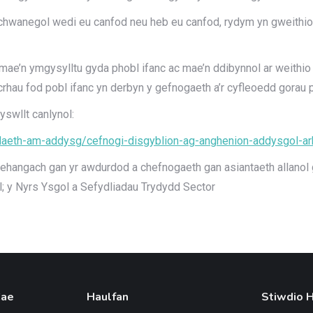
 Ychwanegol wedi eu canfod neu heb eu canfod, rydym yn gweith
ae’n ymgysylltu gyda phobl ifanc ac mae’n ddibynnol ar weithio e
rhau fod pobl ifanc yn derbyn y gefnogaeth a’r cyfleoedd gorau p
swllt canlynol:
daeth-am-addysg/cefnogi-disgyblion-ag-anghenion-addysgol-a
h ehangach gan yr awdurdod a chefnogaeth gan asiantaeth allano
l; y Nyrs Ysgol a Sefydliadau Trydydd Sector
Cae
Haulfan
Stiwdio 