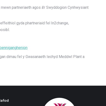
io mewn partneriaeth agos â’r Swyddogion Cynhwysiant
ffeithiol gyda phartneriaid fel In2change,
osibl.
rbenniganghenion
l gan dimau fel y Gwasanaeth Iechyd Meddwl Plant a
Hafod